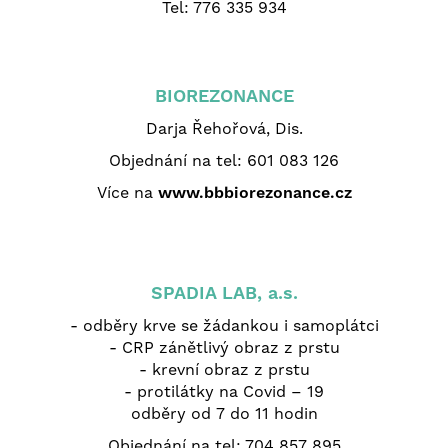
Tel:
776 335 934
BIOREZONANCE
Darja Řehořová, Dis.
Objednání na tel:
601 083 126
Více na
www.bbbiorezonance.cz
SPADIA LAB, a.s.
- odběry krve se žádankou i samoplátci
- CRP zánětlivý obraz z prstu
- krevní obraz z prstu
- protilátky na Covid – 19
odběry od 7 do 11 hodin
Objednání na tel:
704 857 895