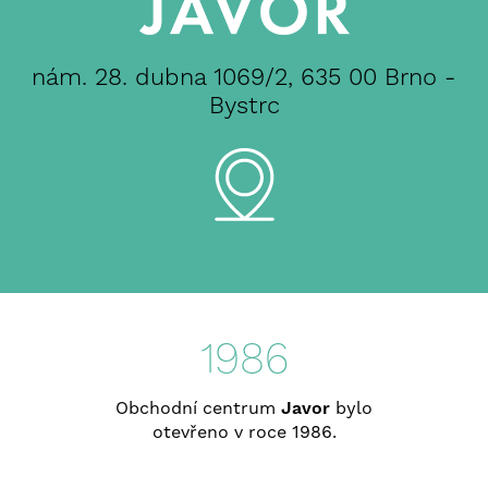
nám. 28. dubna 1069/2,
635 00 Brno -
Bystrc
1986
Obchodní centrum
Javor
bylo
otevřeno v roce 1986.