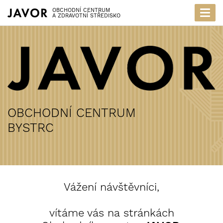
OBCHODNÍ CENTRUM
Togg
A ZDRAVOTNÍ STŘEDISKO
navi
OBCHODNÍ CENTRUM
BYSTRC
Vážení návštěvníci,
vítáme vás na stránkách