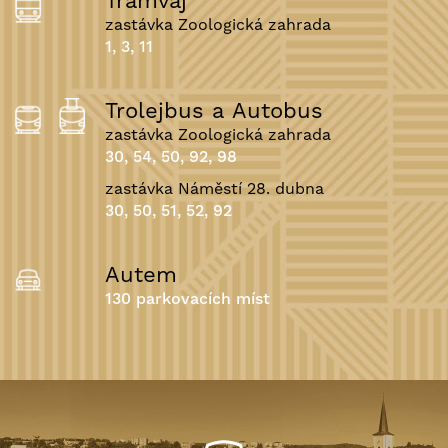
Tramvaj
zastávka Zoologická zahrada
1, 3, 11
Trolejbus a Autobus
zastávka Zoologická zahrada
30, 54, 50, 92, 98
zastávka Náměstí 28. dubna
30, 50, 51, 52, 92
Autem
130 parkovacích míst