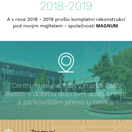
2018-2019
A v roce 2018 - 2019 prošlo kompletní rekonstrukcí
pod novým majitelem - společností
MAGNUM
.
Centrum se nachází v místní části
Bystrc s dobrou dopravní dostupností
a parkovištěm přímo u centra.