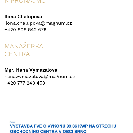
K PRONÁJMU
Ilona Chalupová
ilona.chalupova@magnum.cz
+420 606 642 679
MANAŽERKA
CENTRA
Mgr. Hana Vymazalová
hana.vymazalova@magnum.cz
+420 777 243 453